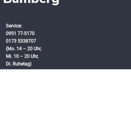
Service:
0951 77-5170‬
0173 5338707
(Mo. 14 – 20 Uhr,
Mi. 10 – 20 Uhr,
Di. Ruhetag)
spa.bambados@gmx.de
Pödeldorfer Str. 174
96050 Bamberg
Deutschand