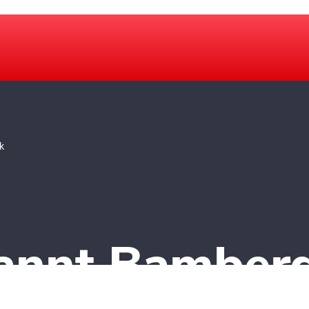
k
pannt Bamber