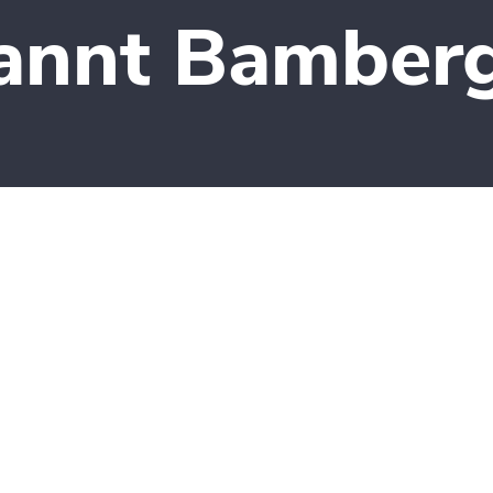
pannt Bamber
spa.bambados@gmx.de
P
9
D