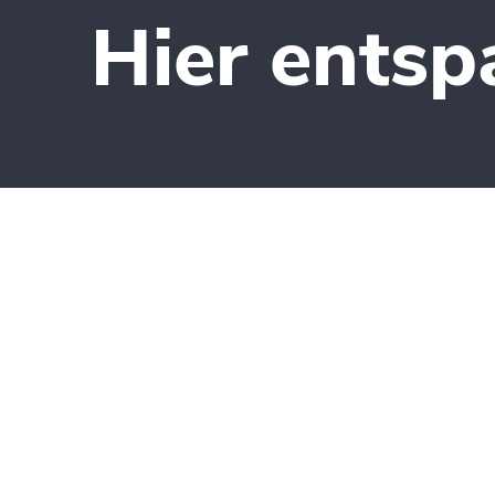
Hier ents
Service:
0951 77-5170‬
0173 5338707
(Mo. 14 – 20 Uhr,
Mi. 10 – 20 Uhr,
Di. Ruhetag)